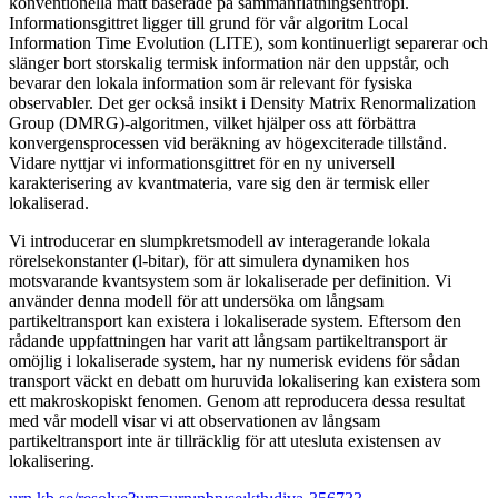
konventionella mått baserade på sammanflätningsentropi.
Informationsgittret ligger till grund för vår algoritm Local
Information Time Evolution (LITE), som kontinuerligt separerar och
slänger bort storskalig termisk information när den uppstår, och
bevarar den lokala information som är relevant för fysiska
observabler. Det ger också insikt i Density Matrix Renormalization
Group (DMRG)-algoritmen, vilket hjälper oss att förbättra
konvergensprocessen vid beräkning av högexciterade tillstånd.
Vidare nyttjar vi informationsgittret för en ny universell
karakterisering av kvantmateria, vare sig den är termisk eller
lokaliserad.
Vi introducerar en slumpkretsmodell av interagerande lokala
rörelsekonstanter (l-bitar), för att simulera dynamiken hos
motsvarande kvantsystem som är lokaliserade per definition. Vi
använder denna modell för att undersöka om långsam
partikeltransport kan existera i lokaliserade system. Eftersom den
rådande uppfattningen har varit att långsam partikeltransport är
omöjlig i lokaliserade system, har ny numerisk evidens för sådan
transport väckt en debatt om huruvida lokalisering kan existera som
ett makroskopiskt fenomen. Genom att reproducera dessa resultat
med vår modell visar vi att observationen av långsam
partikeltransport inte är tillräcklig för att utesluta existensen av
lokalisering.