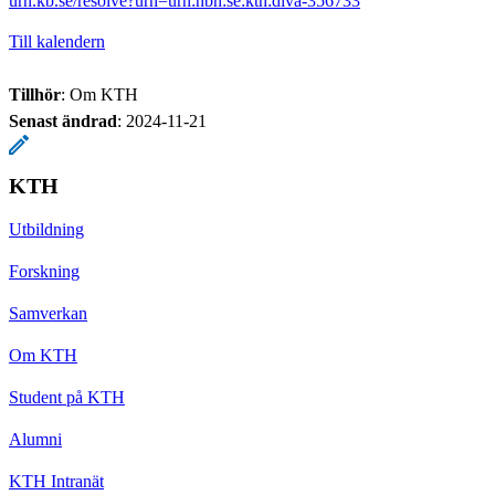
urn.kb.se/resolve?urn=urn:nbn:se:kth:diva-356733
Till kalendern
Tillhör
: Om KTH
Senast ändrad
:
2024-11-21
KTH
Utbildning
Forskning
Samverkan
Om KTH
Student på KTH
Alumni
KTH Intranät