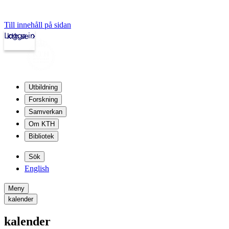
Till innehåll på sidan
Logga in
kth.se
Utbildning
Forskning
Samverkan
Om KTH
Bibliotek
Sök
English
Meny
kalender
kalender