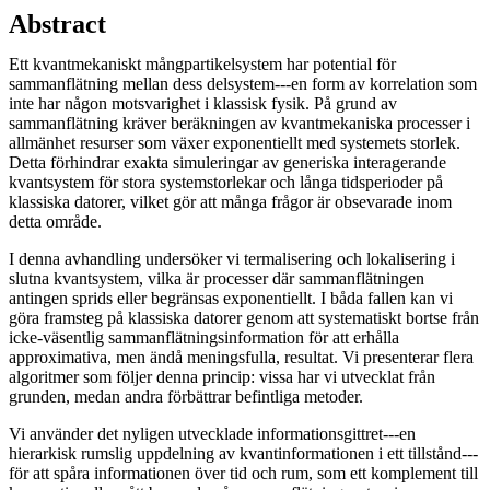
Abstract
Ett kvantmekaniskt mångpartikelsystem har potential för
sammanflätning mellan dess delsystem---en form av korrelation som
inte har någon motsvarighet i klassisk fysik. På grund av
sammanflätning kräver beräkningen av kvantmekaniska processer i
allmänhet resurser som växer exponentiellt med systemets storlek.
Detta förhindrar exakta simuleringar av generiska interagerande
kvantsystem för stora systemstorlekar och långa tidsperioder på
klassiska datorer, vilket gör att många frågor är obsevarade inom
detta område.
I denna avhandling undersöker vi termalisering och lokalisering i
slutna kvantsystem, vilka är processer där sammanflätningen
antingen sprids eller begränsas exponentiellt. I båda fallen kan vi
göra framsteg på klassiska datorer genom att systematiskt bortse från
icke-väsentlig sammanflätningsinformation för att erhålla
approximativa, men ändå meningsfulla, resultat. Vi presenterar flera
algoritmer som följer denna princip: vissa har vi utvecklat från
grunden, medan andra förbättrar befintliga metoder.
Vi använder det nyligen utvecklade informationsgittret---en
hierarkisk rumslig uppdelning av kvantinformationen i ett tillstånd---
för att spåra informationen över tid och rum, som ett komplement till