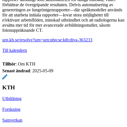
förbättrar de övergripande resultaten. Delvis automatisering av
genereringen av lungröntgenrapporter—där språkmodeller används
för att utarbeta initiala rapporter—lovar stora möjligheter till
e!ektivare arbetsflöden, minskad utbrändhet och att radiologerna kan
avsätta mer tid för mer avancerade avbildningsstudier, såsom
fotonuppräknande CT.
urn.kb.se/resolve?urn=urn:nbn:se:kth:diva-363233
Till kalendern
Tillhör
: Om KTH
Senast ändrad
:
2025-05-09
KTH
Utbildning
Forskning
Samverkan