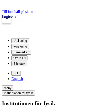
Till innehåll på sidan
Login
kth.se
Utbildning
Forskning
Samverkan
Om KTH
Bibliotek
Sök
English
Meny
Institutionen för fysik
Institutionen för fysik