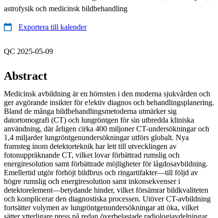
astrofysik och medicinsk bildbehandling
Exportera till kalender
QC 2025-05-09
Abstract
Medicinsk avbildning är en hörnsten i den moderna sjukvården och
ger avgörande insikter för e!ektiv diagnos och behandlingsplanering.
Bland de många bildbehandlingsmetoderna utmärker sig
datortomografi (CT) och lungröntgen för sin utbredda kliniska
användning, där årligen cirka 400 miljoner CT-undersökningar och
1,4 miljarder lungröntgenundersökningar utförs globalt. Nya
framsteg inom detektorteknik har lett till utvecklingen av
fotonuppräknande CT, vilket lovar förbättrad rumslig och
energiresolution samt förbättrade möjligheter för lågdosavbildning.
Emellertid utgör förhöjt bildbrus och ringartifakter—till följd av
högre rumslig och energiresolution samt inkonsekvenser i
detektorelement—betydande hinder, vilket försämrar bildkvaliteten
och komplicerar den diagnostiska processen. Utöver CT-avbildning
fortsätter volymen av lungröntgenundersökningar att öka, vilket
sätter ytterligare press på redan överbelastade radiologiavdelningar.