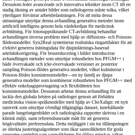
Dessutom leder avancerade och innovativa tekniker inom CT till en
stadig ökning av antalet bilder som radiologerna måste tolka, vilket
ytterligare förvärrar arbetsbelastningen. För att möta dessa
utmaningar utnyttjar denna avhandling generativa metoder inom
artificiell intelligens genom hela värdekedjan för medicinsk
avbildning. För fotonuppräknande CT-avbildning behandlar
avhandlingen inversa problem med hjälp av diffusions- och Poisson-
flödesmodeller. Syn2Real syntetiserar realistiska ringartifakter för att
e!ektivt generera träningsdata för djupinlärnings-baserad
artefaktkorrigering. För brusreducering i bilder introducerar
avhandlingen metoder som utnyttjar robustheten hos PFGM++ i
både övervakade och icke-övervakade versioner av posterior
sampling Poisson-flödes generativa modeller, vilket kulminerar i
Poisson-flödes konsistensmodeller—en ny familj av djupa
generativa modeller som kombinerar robustheten hos PFGM++ med
effektiv enkelsagsprovtagning och flexibiliteten hos
konsistensmodeller. Dessutom arbetar denna avhandling för att
tackla den globala bristen på radiologer genom att förbättra
medicinska vision-språkmodeller med hjälp av CheXalign: ett nytt
ramverk som utnyttjar o!entligt tillgängliga dataset, innehållande
parade lungröntgenbilder och radiologiska rapporter skrivna i en
klinisk miljö, samt referensbaserade mått för att generera
högkvalitativ preferensdata. Detta möjliggör i sin tur tillämpningen
av direkta justeringsalgoritmer som ökar sannolikheten för goda
rapporter samtidigt som sannolikheten för dåliga minskar, vilket