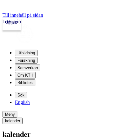
Till innehåll på sidan
Logga in
kth.se
Utbildning
Forskning
Samverkan
Om KTH
Bibliotek
Sök
English
Meny
kalender
kalender