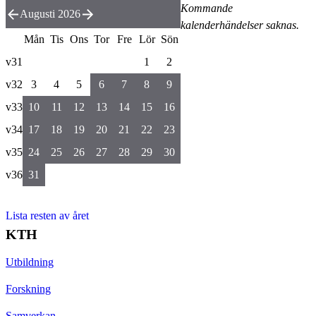
Kommande
Augusti 2026
kalenderhändelser saknas.
Mån
Tis
Ons
Tor
Fre
Lör
Sön
v31
1
2
v32
3
4
5
6
7
8
9
v33
10
11
12
13
14
15
16
v34
17
18
19
20
21
22
23
v35
24
25
26
27
28
29
30
v36
31
Lista resten av året
KTH
Utbildning
Forskning
Samverkan