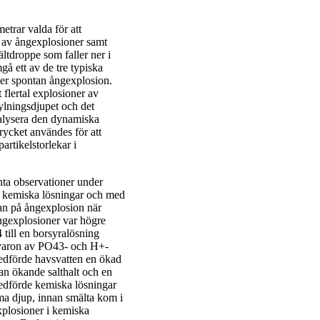
etrar valda för att
n av ångexplosioner samt
tdroppe som faller ner i
å ett av de tre typiska
er spontan ångexplosion.
 flertal explosioner av
ylningsdjupet och det
nalysera den dynamiska
rycket användes för att
rtikelstorlekar i
nta observationer under
a kemiska lösningar och med
kan på ångexplosion när
ångexplosioner var högre
till en borsyralösning
ärvaron av PO43- och H+-
edförde havsvatten en ökad
an ökande salthalt och en
medförde kemiska lösningar
ma djup, innan smälta kom i
xplosioner i kemiska