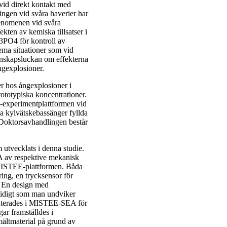
vid direkt kontakt med
lingen vid svåra haverier har
fenomenen vid svåra
ekten av kemiska tillsatser i
3PO4 för kontroll av
rema situationer som vid
unskapsluckan om effekterna
gexplosioner.
er hos ångexplosioner i
otypiska koncentrationer.
E-experimentplattformen vid
ka kylvätskebassänger fyllda
oktorsavhandlingen består
 utvecklats i denna studie.
av respektive mekanisk
å MISTEE-plattformen. Båda
ing, en trycksensor för
. En design med
tidigt som man undviker
enterades i MISTEE-SEA för
ar framställdes i
mältmaterial på grund av