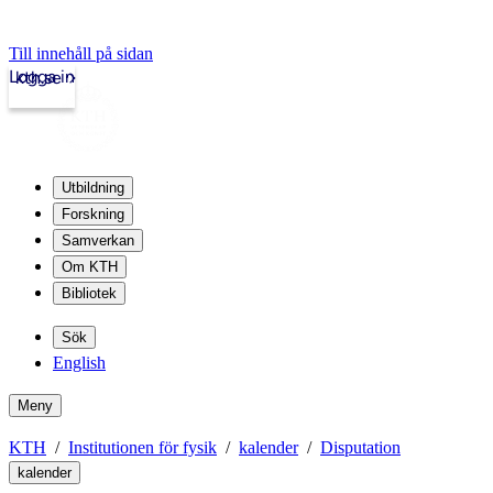
Till innehåll på sidan
Logga in
kth.se
Utbildning
Forskning
Samverkan
Om KTH
Bibliotek
Sök
English
Meny
KTH
Institutionen för fysik
kalender
Disputation
kalender