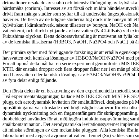
detonationer orsakade av snabb och intensiv förångning av kylvätska 
härdsmälta (corium). Intresset av att förstå och mildra händelseutveck
drivit fram många studier som syftar till att undersöka ångexplosions
haverier. De flesta av de tidigare studierna tog dock inte hänsyn till eff
kylvätskan i kärnkraftverk, såsom tillsatser av borsyra, NaOH och Na
vattenkemi, och direkt nyttjande av havsvatten (NaCl-tillsats) vid ext
Fukushima-olyckan. Detta doktorsavhandling är motiverat att fylla k
av de kemiska tillsatserna (H3BO3, NaOH, Na3PO4 och NaCl) på ån
Det primära syftet med föreliggande forskning är att erhålla egenskap
havsvatten och kemiska lösningar av H3BO3/NaOH/Na3PO4 med prot
För att uppnå detta mål har en serie experiment genomförts i MISTE
KTH, där enstaka droppar och flera droppar faller ner i en mängd oli
med havsvatten eller kemiska lösningar av H3BO3/NaOH/Na3PO4. D
av fyra delar enligt följande.
Den första delen är en beskrivning av den experimentella metodik som
Två experimentanläggningar, kallade MISTEE-CE och MISTEE-SEA 
plugg och aerodynamisk levitation för smälttillförsel, designades p
uppsättningarna var utrustade med höghastighetskameror för visualiser
dynamisk tryckmätning och en fragmentfångare för skräpuppsamling
dubbeldegel användes för att möjliggöra induktionsuppvärmning sam
smältkontamination. Det aerodynamiska levitationssystemet implem
att minska störningen av den mekaniska pluggen. Alla kemiska lösning
laboratoriet med avgasat avjoniserat vatten. Tennet (Sn) valdes som s