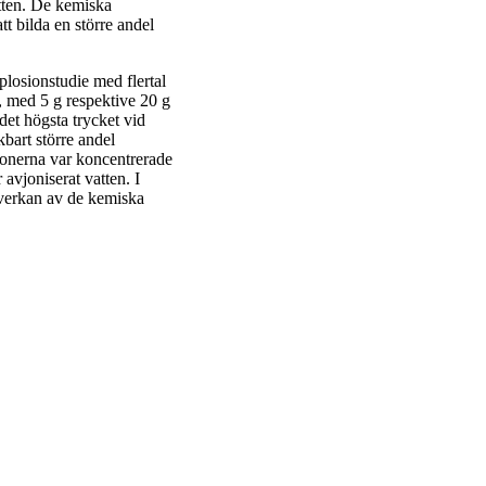
atten. De kemiska
t bilda en större andel
losionstudie med flertal
, med 5 g respektive 20 g
det högsta trycket vid
bart större andel
sionerna var koncentrerade
 avjoniserat vatten. I
verkan av de kemiska