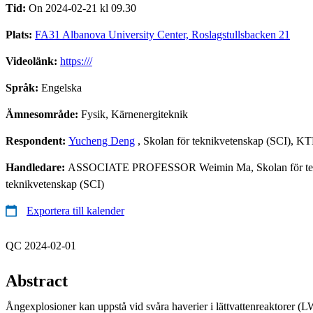
Tid:
On 2024-02-21 kl 09.30
Plats:
FA31 Albanova University Center, Roslagstullsbacken 21
Videolänk:
https:///
Språk:
Engelska
Ämnesområde:
Fysik, Kärnenergiteknik
Respondent:
Yucheng Deng
, Skolan för teknikvetenskap (SCI), K
Handledare:
ASSOCIATE PROFESSOR Weimin Ma, Skolan för tekni
teknikvetenskap (SCI)
Exportera till kalender
QC 2024-02-01
Abstract
Ångexplosioner kan uppstå vid svåra haverier i lättvattenreaktorer (L