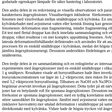
godartade egenskaper lämpade för säker hantering i laboratoriet.
Den andra delen är en redovisning av visuella observationer och param
karakterisera ångexplosioner. Visualiseringen inkluderar förekomste
fenomen med växelverkan mellan smältdroppar och kylvätska. En smäl
kylvätskebadet med avjoniserat vatten eller kemisk lösning kan genomg
fenomenen: deformation utan fragmentering, mindre fragmentering ell
Ett test med flertal droppar kan dock innefatta sammanslagning och ett
droppar, vilket resulterar i en mer komplex uppsättning fenomen. Avk
laterala deformationsförhållandet definierades och användes för att a
processen för en enskild smältdroppe i kylvätskan, medan det högsta t
jämföra ångexplosionsenergi. Dessutom undersöktes fördelningen av pa
smältesterna.
Den tredje delen är en sammanfattning och en redogörelse av intressa
experimenten med ångexplosioner med en enskild smältdroppe i olik
1 g smältprov. Resultaten visade att borsyratillsatsen hade liten inver
borsyrakoncentrationen var lägre än 1,2 viktprocent, men risken för 
med 3,2 viktprocent borsyralösning. Tillsatsen av NaOH och Na3PO4 
begränsar avsevärt inverkan på ångexplosioner. Detta tyder på att n
joner har en betydande roll för spontana ångexplosioner. Dessutom m
förekomst av spontana ångexplosioner, med en tydlig korrelation mell
större sannolikhet för ångexplosion. Jämfört med avjoniserat vatten 
(inklusive havsvatten) mer uttalad deformation i smältdroppar på sam
direktkontakt med kylvätska. Vidare hade de högsta trycken vid ånge