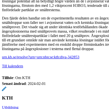
lösningar potential att nå betydligt högre värden än de i avjoniserat v
lösningarna, förutom den med 1,2 viktprocent H3BO3, tenderade till at
finfördelade partiklar av smältresterna.
Den fjärde delen handlar om de experimentella resultaten av en ångexp
smältdroppar som faller ner i avjoniserat vatten och kemiska lösningar
smältprover. Det visade sig att under identiska testförhållanden ökade 
ångexplosionerna med smältprovets massa, vilket resulterade i en märk
finfördelade smältrestpartiklar i fallet med 20 g smältprov. Ångexplo
till ett grundare område när man använde kemiska lösningar istället för
jämförelse med experimenten med en enskild droppe förminskades in
lösningarna på ångexplosioner i testerna med flertal droppar.
urn.kb.se/resolve?urn=urn:nbn:se:kth:diva-342853
Till kalendern
Tillhör
: Om KTH
Senast ändrad
:
2024-02-01
KTH
Utbildning