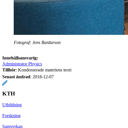
Fotograf: Jens Bardarson
Innehållsansvarig:
Administrator Physics
Tillhör
: Kondenserade materiens teori
Senast ändrad
:
2018-12-07
KTH
Utbildning
Forskning
Samverkan