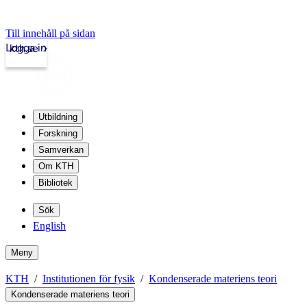
Till innehåll på sidan
Logga in
kth.se
Utbildning
Forskning
Samverkan
Om KTH
Bibliotek
Sök
English
Meny
KTH
Institutionen för fysik
Kondenserade materiens teori
Kondenserade materiens teori