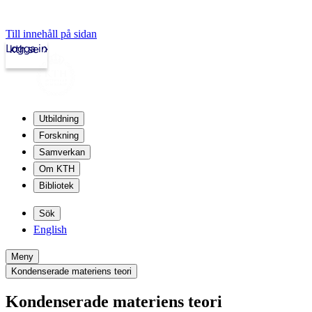
Till innehåll på sidan
Logga in
kth.se
Utbildning
Forskning
Samverkan
Om KTH
Bibliotek
Sök
English
Meny
Kondenserade materiens teori
Kondenserade materiens teori