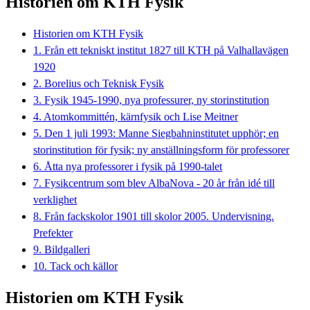
Historien om KTH Fysik
Historien om KTH Fysik
1. Från ett tekniskt institut 1827 till KTH på Valhallavägen
1920
2. Borelius och Teknisk Fysik
3. Fysik 1945-1990, nya professurer, ny storinstitution
4. Atomkommittén, kärnfysik och Lise Meitner
5. Den 1 juli 1993: Manne Siegbahninstitutet upphör; en
storinstitution för fysik; ny anställningsform för professorer
6. Åtta nya professorer i fysik på 1990-talet
7. Fysikcentrum som blev AlbaNova - 20 år från idé till
verklighet
8. Från fackskolor 1901 till skolor 2005. Undervisning.
Prefekter
9. Bildgalleri
10. Tack och källor
Historien om KTH Fysik