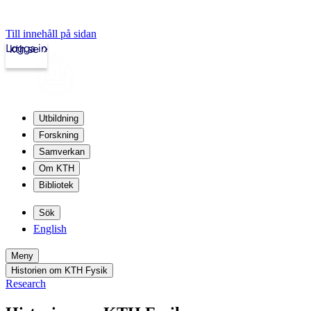
Till innehåll på sidan
Logga in
kth.se
Utbildning
Forskning
Samverkan
Om KTH
Bibliotek
Sök
English
Meny
Historien om KTH Fysik
Research